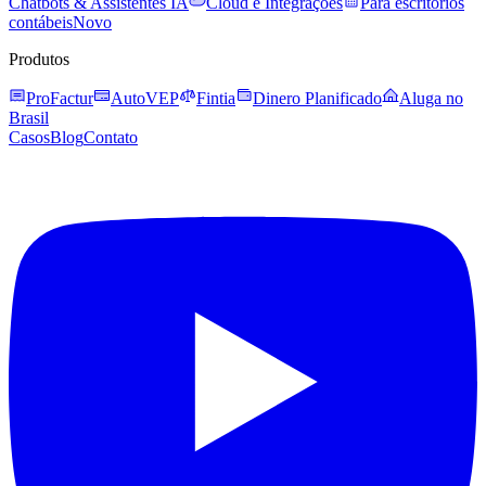
Chatbots & Assistentes IA
Cloud e Integrações
Para escritórios
contábeis
Novo
Produtos
ProFactur
AutoVEP
Fintia
Dinero Planificado
Aluga no
Brasil
Casos
Blog
Contato