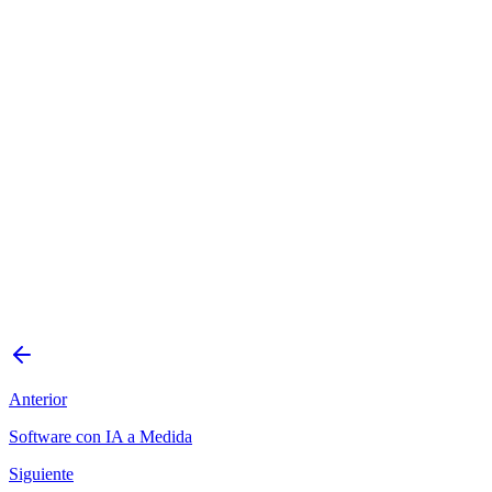
Sitio corporativo premium para empresa de tecnología
Landing page de alta conversión para lanzamiento de
producto
Plataforma web con panel de administración de
contenidos
Rediseño completo con migración SEO para mantener
tráfico
Sitio multi-idioma para empresa con presencia regional
Agendar consulta gratuita
Solicitar presupuesto
Anterior
Software con IA a Medida
Siguiente