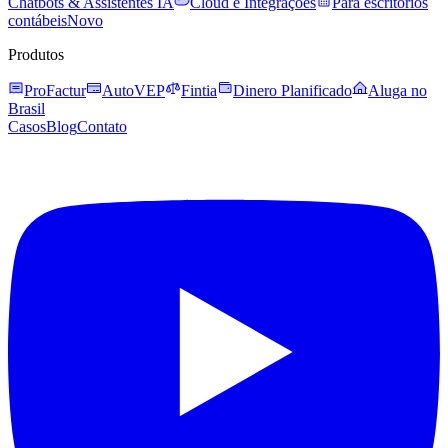
Chatbots & Assistentes IA
Cloud e Integrações
Para escritórios
contábeis
Novo
Produtos
ProFactur
AutoVEP
Fintia
Dinero Planificado
Aluga no
Brasil
Casos
Blog
Contato