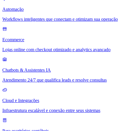
Automação
Workflows inteligentes que conectam e otimizam sua operação
Ecommerce
Lojas online com checkout otimizado e analytics avançado
Chatbots & Assistentes IA
Atendimento 24/7 que qualifica leads e resolve consultas
Cloud e Integrações
Infraestrutura escalável e conexão entre seus sistemas
Para escritórios contábeis