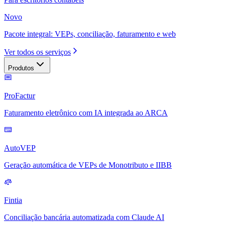
Novo
Pacote integral: VEPs, conciliação, faturamento e web
Ver todos os serviços
Produtos
ProFactur
Faturamento eletrônico com IA integrada ao ARCA
AutoVEP
Geração automática de VEPs de Monotributo e IIBB
Fintia
Conciliação bancária automatizada com Claude AI