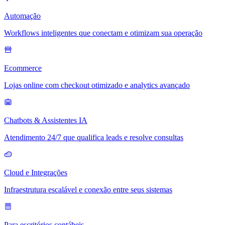
Automação
Workflows inteligentes que conectam e otimizam sua operação
Ecommerce
Lojas online com checkout otimizado e analytics avançado
Chatbots & Assistentes IA
Atendimento 24/7 que qualifica leads e resolve consultas
Cloud e Integrações
Infraestrutura escalável e conexão entre seus sistemas
Para escritórios contábeis