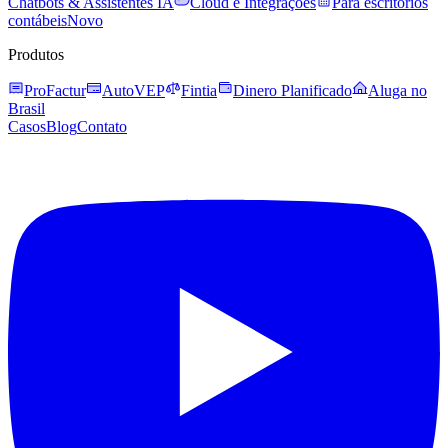
Chatbots & Assistentes IA
Cloud e Integrações
Para escritórios
contábeis
Novo
Produtos
ProFactur
AutoVEP
Fintia
Dinero Planificado
Aluga no
Brasil
Casos
Blog
Contato