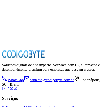
spuesta
nos de 24 horas
eferís agendar una llamada?
egí un horario que te quede cómodo y hablamos.
endar consulta gratuita →
Soluções digitais de alto impacto. Software com IA, automação e
desenvolvimento premium para empresas que buscam crescer.
WhatsApp
contacto@codigobyte.com.ar
Florianópolis,
SC - Brasil
Serviços