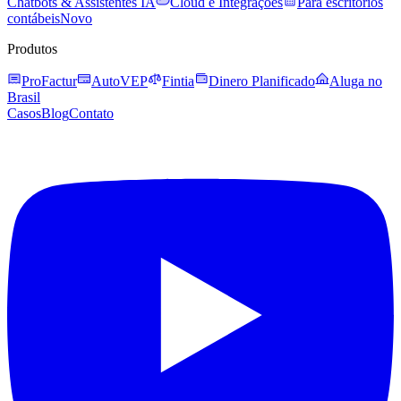
Chatbots & Assistentes IA
Cloud e Integrações
Para escritórios
contábeis
Novo
Produtos
ProFactur
AutoVEP
Fintia
Dinero Planificado
Aluga no
Brasil
Casos
Blog
Contato