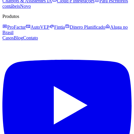
Chatbots & Assistentes IA
Cloud e Integrações
Para escritórios
contábeis
Novo
Produtos
ProFactur
AutoVEP
Fintia
Dinero Planificado
Aluga no
Brasil
Casos
Blog
Contato