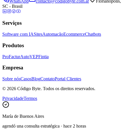
WhatsApp
contacto@codigobyte.com.ar
Florianópolis,
SC - Brasil
Serviços
Software com IA
Sites
Automação
Ecommerce
Chatbots
Produtos
ProFactur
AutoVEP
Fintia
Empresa
Sobre nós
Casos
Blog
Contato
Portal Clientes
©
2026
Código Byte.
Todos os direitos reservados.
Privacidade
Termos
María
de
Buenos Aires
agendó una consulta estratégica
·
hace 2 horas