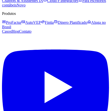
Chatbots & Assistentes IA
Cloud e Integrações
Para escritórios
contábeis
Novo
Produtos
ProFactur
AutoVEP
Fintia
Dinero Planificado
Aluga no
Brasil
Casos
Blog
Contato